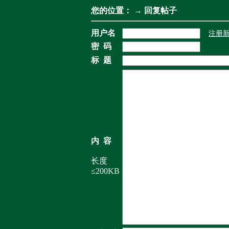
您的位置：
→ 回复帖子
用户名
注册
密 码
标 题
内 容
长度
≤200KB