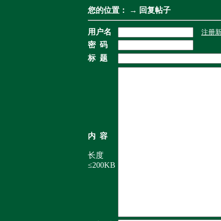
您的位置：
→ 回复帖子
用户名
注册
密 码
标 题
内 容
长度
≤200KB