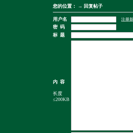
您的位置：
→ 回复帖子
用户名
注册
密 码
标 题
内 容
长度
≤200KB