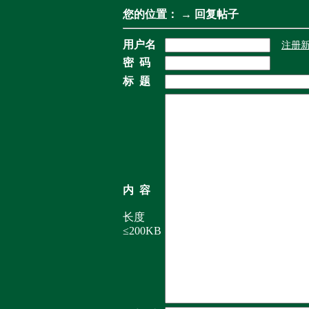
您的位置：
→ 回复帖子
用户名
注册
密 码
标 题
内 容
长度
≤200KB