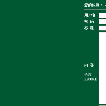
您的位置：
用户名
密 码
标 题
内 容
长度
≤200KB