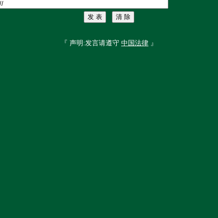
『 声明:发言请遵守
中国法律
』